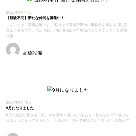
2020年9月17日
【経験不問】新たな仲間を募集中！
こんにちは！髙橋設備です。 弊社は埼玉県所沢市に事務所を構える消防設
備工事業者です。 私たちは、消防設備工事で地域の安全を支えている消防
設備 …
髙橋設備
お知らせ
2020年9月10日
9月になりました
8月の激烈な暑さも一変、やや肌寒く感じる日もあり、秋を少しずつ感じら
れるようになってきました。 台風9号、10号で被災された方々にお見舞い申
…