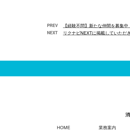
PREV
【経験不問】新たな仲間を募集中
NEXT
リクナビNEXTに掲載していただ
事務所移転、求人のお知ら
【求
せ
を
ご無沙汰しておりま
こ
す。髙橋設備です。 さ
です
て、今月より事務所が
沢
移転することになりま
消
した。 場所は、所沢 …
す。
消
HOME
業務案内