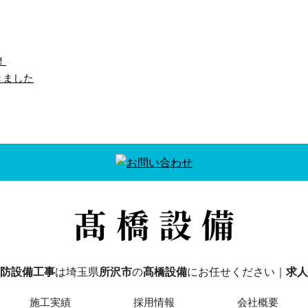
！
きました
人募集】現場スタッフ
【求人募集】現場スタッフ
募集しています…
を募集しています…
んにちは！髙橋設備
こんにちは！髙橋設備
。 弊社は埼玉県所
です。 弊社は埼玉県所
市に事務所を構える
沢市に事務所を構える
防設備工事業者で
消防設備工事業者で
 ただいま弊社で …
す。 ただいま弊社で …
防設備工事
は埼玉県
所沢市
の
髙橋設備
にお任せください｜
求人
施工実績
採用情報
会社概要